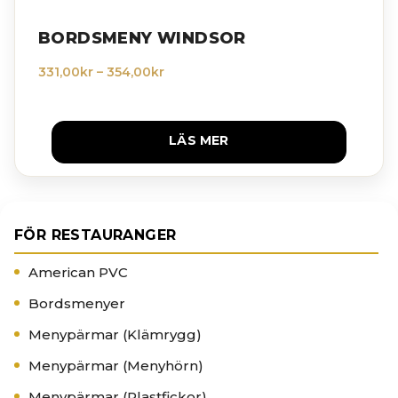
BORDSMENY WINDSOR
Prisintervall:
331,00
kr
–
354,00
kr
331,00kr
till
354,00kr
LÄS MER
FÖR RESTAURANGER
American PVC
Bordsmenyer
Menypärmar (Klämrygg)
Menypärmar (Menyhörn)
Menypärmar (Plastfickor)