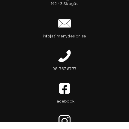
142 43 Skogås
info[at]menydesign.se
08-767 67 77
Facebook