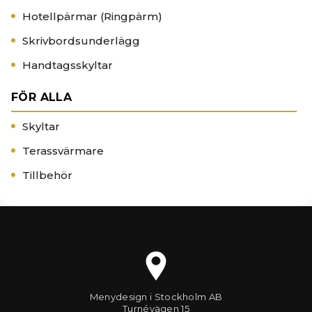
Hotellpärmar (Ringpärm)
Skrivbordsunderlägg
Handtagsskyltar
FÖR ALLA
Skyltar
Terassvärmare
Tillbehör
Menydesign i Stockholm AB
Turnévägen 15