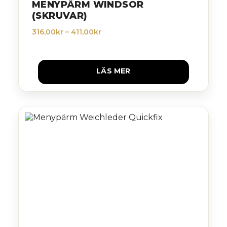
MENYPÄRM WINDSOR
(SKRUVAR)
Prisintervall:
316,00
kr
–
411,00
kr
316,00kr
till
411,00kr
LÄS MER