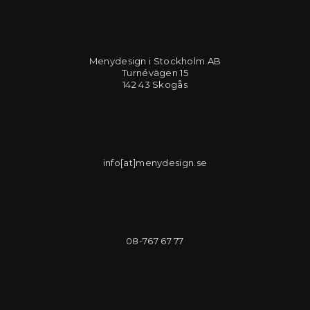
Menydesign i Stockholm AB
Turnévägen 15
142 43 Skogås
info[at]menydesign.se
08-767 67 77