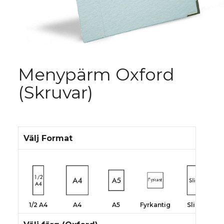
Menypärm Oxford
(Skruvar)
Välj Format
1/2 A4
A4
A5
Fyrkantig
Slim