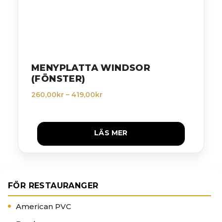
MENYPLATTA WINDSOR
(FÖNSTER)
Prisintervall:
260,00
kr
–
419,00
kr
260,00kr
till
419,00kr
LÄS MER
FÖR RESTAURANGER
American PVC