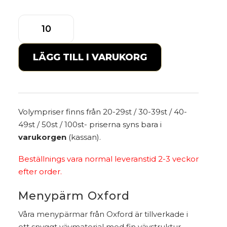
till
450,00kr
Menypärm
Oxford
(Skruvar)
mängd
LÄGG TILL I VARUKORG
Volympriser finns från 20-29st / 30-39st / 40-
49st / 50st / 100st- priserna syns bara i
varukorgen
(kassan).
Beställnings vara normal leveranstid 2-3 veckor
efter order.
Menypärm Oxford
Våra menypärmar från Oxford är tillverkade i
ett snyggt vävmaterial med fin vävstruktur.