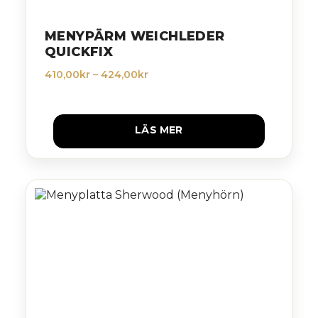
MENYPÄRM WEICHLEDER
QUICKFIX
Prisintervall:
410,00
kr
–
424,00
kr
410,00kr
till
424,00kr
LÄS MER