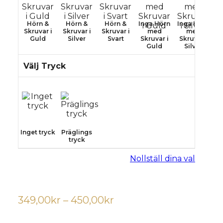
Hörn &
Hörn &
Hörn &
Inga Hörn
Inga Hörn
I
Skruvar i
Skruvar i
Skruvar i
med
med
Guld
Silver
Svart
Skruvar i
Skruvar i
S
Guld
Silver
Välj Tryck
Inget tryck
Präglings
tryck
Nollställ dina val
Prisintervall:
349,00
kr
–
450,00
kr
349,00kr