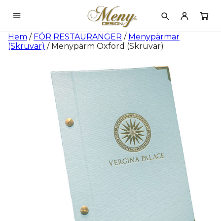
Hem
/
FÖR RESTAURANGER
/
Menypärmar
(Skruvar)
/ Menypärm Oxford (Skruvar)