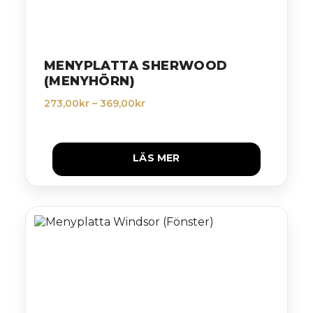
MENYPLATTA SHERWOOD
(MENYHÖRN)
Prisintervall:
273,00
kr
–
369,00
kr
273,00kr
till
369,00kr
LÄS MER